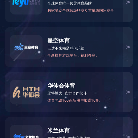
共
1
页
1
条记录
关于我们
产品中心
案例展示
新闻资讯
公司简介
塑胶跑道
公司动态
发展历程
人造草坪
企业资讯
荣誉资质
塑胶球场
技术专区
留言中心
PVC塑胶场地
技术专区1
开云（中国）
场地周边配套设
技术专区2
施
微信公众号
体育配套设施
室内外健身器材