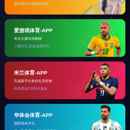
关于我们
产品中心
案例展示
新闻资讯
公司简介
塑胶跑道
公司动态
发展历程
人造草坪
企业资讯
荣誉资质
塑胶球场
技术专区
留言中心
PVC塑胶场地
技术专区1
开云（中国）
场地周边配套设
技术专区2
施
微信公众号
体育配套设施
室内外健身器材